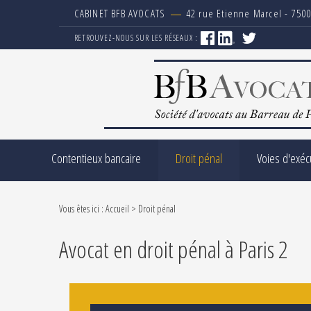
Panneau de gestion des cookies
CABINET BFB AVOCATS
42 rue Etienne Marcel - 7500
RETROUVEZ-NOUS SUR LES RÉSEAUX :
Contentieux bancaire
Droit pénal
Voies d'exéc
Vous êtes ici :
Accueil
> Droit pénal
Avocat en droit pénal à Paris 2