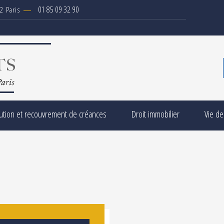
01 85 09 32 90
2 Paris
ution et recouvrement de créances
Droit immobilier
Vie de