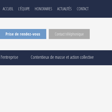
ACCUEIL
L'ÉQUIPE
HONORAIRES
ACTUALITÉS
CONTACT
Prise de rendez-vous
Contact téléphonique
 l'entreprise
Contentieux de masse et action collective