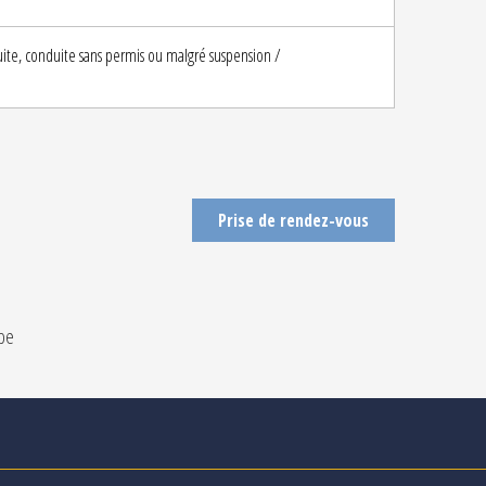
fuite, conduite sans permis ou malgré suspension /
Prise de rendez-vous
pe