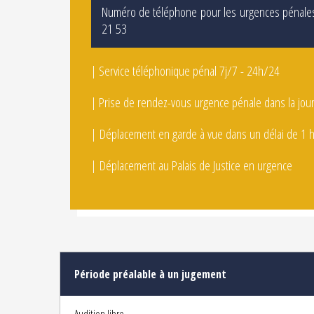
Numéro de téléphone pour les urgences pénales
21 53
| Service téléphonique pénal 7j/7 - 24h/24
| Prise de rendez-vous urgence pénale dans la jou
| Déplacement en garde à vue dans un délai de 1 
| Déplacement au Palais de Justice en urgence
Période préalable à un jugement