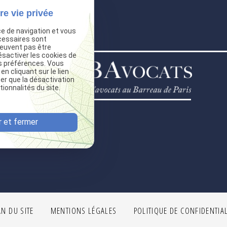
re vie privée
ce de navigation et vous
cessaires sont
peuvent pas être
ésactiver les cookies de
s préférences. Vous
 cliquant sur le lien
ter que la désactivation
ionnalités du site.
 et fermer
AN DU SITE
MENTIONS LÉGALES
POLITIQUE DE CONFIDENTIAL