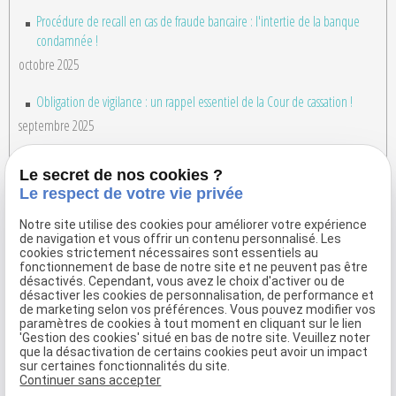
Procédure de recall en cas de fraude bancaire : l'intertie de la banque
condamnée !
octobre 2025
Obligation de vigilance : un rappel essentiel de la Cour de cassation !
septembre 2025
FIPEN : une charge de la preuve de plus en plus exigeante !
Le secret de nos cookies ?
LE FIGARO : Retrouvez l'intervention de Maître Alexandre BARBELANE au
Le respect de votre vie privée
sujet des influenceurs financiers
Notre site utilise des cookies pour améliorer votre expérience
avril 2025
de navigation et vous offrir un contenu personnalisé. Les
cookies strictement nécessaires sont essentiels au
TF1 : Retrouvez l'intervention de Maître Alexandre BARBELANE au sujet du
fonctionnement de base de notre site et ne peuvent pas être
désactivés. Cependant, vous avez le choix d'activer ou de
dossier EMERAUDE FRIENDS
désactiver les cookies de personnalisation, de performance et
LE PARISIEN : Retrouvez l'intervention de Maître Alexandre BARBELANE au
de marketing selon vos préférences. Vous pouvez modifier vos
paramètres de cookies à tout moment en cliquant sur le lien
sujet du dossier EMERAUDE FRIENDS
'Gestion des cookies' situé en bas de notre site. Veuillez noter
que la désactivation de certains cookies peut avoir un impact
Voir toutes les actualités
sur certaines fonctionnalités du site.
Continuer sans accepter