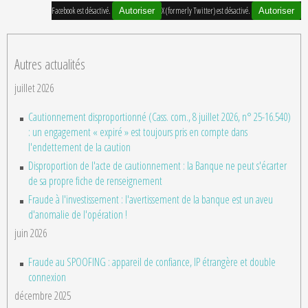
Facebook est désactivé.
X (formerly Twitter) est désactivé.
Autoriser
Autoriser
Autres actualités
juillet 2026
Cautionnement disproportionné (Cass. com., 8 juillet 2026, n° 25-16.540)
: un engagement « expiré » est toujours pris en compte dans
l'endettement de la caution
Disproportion de l'acte de cautionnement : la Banque ne peut s'écarter
de sa propre fiche de renseignement
Fraude à l'investissement : l'avertissement de la banque est un aveu
d'anomalie de l'opération !
juin 2026
Fraude au SPOOFING : appareil de confiance, IP étrangère et double
connexion
décembre 2025